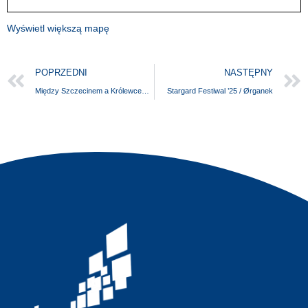
Wyświetl większą mapę
POPRZEDNI
NASTĘPNY
Między Szczecinem a Królewcem – pokaz slajdów z udziałem Niny i Thomasa W. Mücke
Stargard Festiwal ’25 / Ørganek