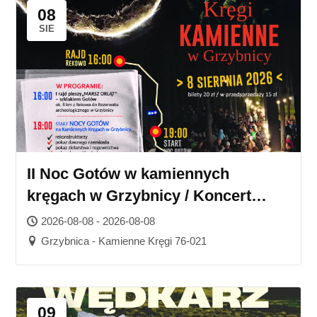
08
SIE
II Noc Gotów w kamiennych
kręgach w Grzybnicy / Koncert
Karoliny Skrzyńskiej
2026-08-08 - 2026-08-08
Grzybnica - Kamienne Kręgi 76-021
09