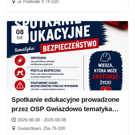
ul. Podwale 9 74-320
08
SIE
Spotkanie edukacyjne prowadzone
przez OSP Gwiazdowo tematyka
bezpieczeństwo
2026-08-08 - 2026-08-08
Gwiazdowo, 25a 76-100