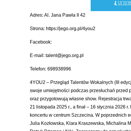
Adres: Al. Jana Pawła II 42
Strona: https://jego.org.pl/4you2
Facebook:
E-mail: talent@jego.org.pl
Telefon: 698938996
4YOU2 – Przegląd Talentów Wokalnych (III edyc
swoje umiejętności podczas przesłuchań przed pub
oraz przygotowują własne show. Rejestracja trwa 
21 listopada 2025 r., a finał – 16 stycznia 20
koncertu w centrum Szczecina. W poprzednich edyc
Julia Kozłowska, Klara Kraszewska, Michalina Matu