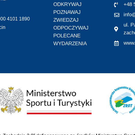
ODKRYWAJ
+48 
POZNAWAJ
info@
000 4101 1890
ZWIEDZAJ
ul. 
cin
ODPOCZYWAJ
zach
POLECANE
www.
WYDARZENIA