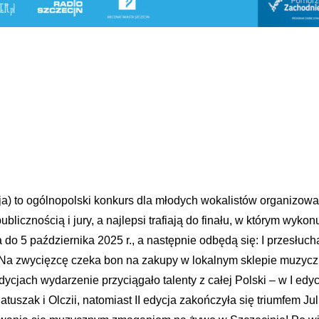
ja) to ogólnopolski konkurs dla młodych wokalistów organizow
licznością i jury, a najlepsi trafiają do finału, w którym wyko
do 5 października 2025 r., a następnie odbędą się: I przesłucha
26 r. Na zwycięzcę czeka bon na zakupy w lokalnym sklepie muz
jach wydarzenie przyciągało talenty z całej Polski – w I edycji
szak i Olczii, natomiast II edycja zakończyła się triumfem Julii