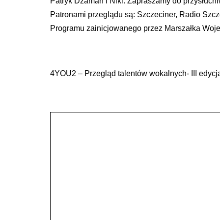
Patryk Dżaman i Niki. Zapraszamy do przysłuch
Patronami przeglądu są: Szczeciner, Radio Szcz
Programu zainicjowanego przez Marszałka Woj
4YOU2 – Przegląd talentów wokalnych- III edycj