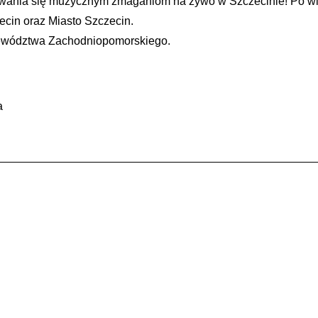
iwania się muzycznym zmaganiom na żywo w Szczecinie! Po więc
ecin oraz Miasto Szczecin.
ewództwa Zachodniopomorskiego.
a