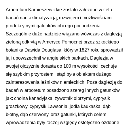
Arboretum Karnieszewickie zostało założone w celu
badań nad aklimatyzacją, rozwojem i możliwościami
produkcyjnymi gatunków obcego pochodzenia.
Szczególnie duże nadzieje wiązano wówczas z daglezją
zieloną odkrytą w Ameryce Północnej przez szkockiego
botanika Dawida Douglasa, który w 1827 roku sprowadził
ją i upowszechnił w angielskich parkach. Daglezja w
swojej ojczyźnie dorasta do 100 m wysokości, cechuje
się szybkim przyrostem i stąd była obiektem dużego
zainteresowania leśników niemieckich. Poza daglezją do
badań w arboretum posadzono szereg innych gatunków
jak: choina kanadyjska, żywotnik olbrzymi, cyprysik
groszkowy, cyprysik Lawsonia, jodła kaukaska, dąb
błotny, dąb czerwony, oraz gatunki, których celem
wprowadzenia były raczej względy estetyczno-ozdobne