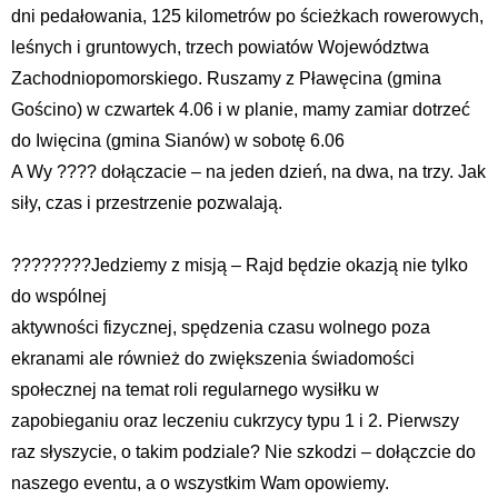
dni pedałowania, 125 kilometrów po ścieżkach rowerowych,
leśnych i gruntowych, trzech powiatów Województwa
Zachodniopomorskiego. Ruszamy z Pławęcina (gmina
Gościno) w czwartek 4.06 i w planie, mamy zamiar dotrzeć
do Iwięcina (gmina Sianów) w sobotę 6.06
A Wy ???? dołączacie – na jeden dzień, na dwa, na trzy. Jak
siły, czas i przestrzenie pozwalają.
????????Jedziemy z misją – Rajd będzie okazją nie tylko
do wspólnej
aktywności fizycznej, spędzenia czasu wolnego poza
ekranami ale również do zwiększenia świadomości
społecznej na temat roli regularnego wysiłku w
zapobieganiu oraz leczeniu cukrzycy typu 1 i 2. Pierwszy
raz słyszycie, o takim podziale? Nie szkodzi – dołączcie do
naszego eventu, a o wszystkim Wam opowiemy.