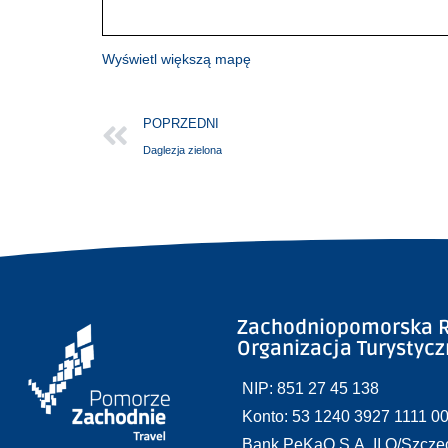
Wyświetl większą mapę
POPRZEDNI
Daglezja zielona
Zachodniopomorska R
Organizacja Turystyc
NIP: 851 27 45 138
Konto: 53 1240 3927 1111 0
Bank PeKaO S.A. II O/Szcze