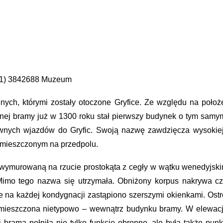
 (91) 3842688 Muzeum
ych, którymi zostały otoczone Gryfice. Ze względu na poł
ej bramy już w 1300 roku stał pierwszy budynek o tym sam
wnych wjazdów do Gryfic. Swoją nazwę zawdzięcza wysokiej 
mieszczonym na przedpolu.
wymurowaną na rzucie prostokąta z cegły w wątku wenedyjskim
imo tego nazwa się utrzymała. Obniżony korpus nakrywa c
ie na każdej kondygnacji zastąpiono szerszymi okienkami. Os
 umieszczona nietypowo – wewnątrz budynku bramy. W elewacji
i brama pełniła nie tylko funkcję obronne, ale była także pun