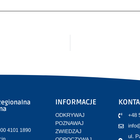
INFORMACJE
KONTA
egionalna
zna
ODKRYWAJ
+48 
POZNAWAJ
info@
000 4101 1890
ZWIEDZAJ
ul. 
cin
ODPOCZYWAJ