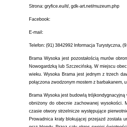
Strona: gryfice.eu/it/, gdk-art.net/muzeum.php
Facebook:
E-mail:
Telefon: (91) 3842992 Informacja Turystyczna,
Brama Wysoka jest pozostałością murów obronn
Nowogardzką lub Szczecińską. W miejscu obecn
wieku. Wysoka Brama jest jednym z trzech da
połączona zwodzonym mostem z barbakanem, u
Brama Wysoka jest budowlą trójkondygnacyjną 
obniżony do obecnie zachowanej wysokości. M
czasie otwory strzelnicze występujące pierwotn
Prowadnica kraty blokującej przejazd została
oraz blendy. Przez cały okres swojej świetnośc