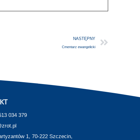
NASTĘPNY
Cmentarz ewangelicki
KT
513 034 379
zrot.pl
Partyzantów 1, 70-222 Szczecin,