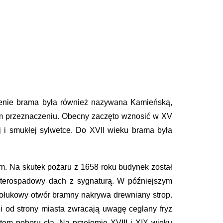
ożenie brama była również nazywana Kamieńską,
ym przeznaczeniu. Obecny zaczęto wznosić w XV
i smukłej sylwetce. Do XVII wieku brama była
. Na skutek pożaru z 1658 roku budynek został
zterospadowy dach z sygnaturą. W późniejszym
trołukowy otwór bramny nakrywa drewniany strop.
 od strony miasta zwracają uwagę ceglany fryz
ktem poboru cła. Na przełomie XVIII i XIX wieku