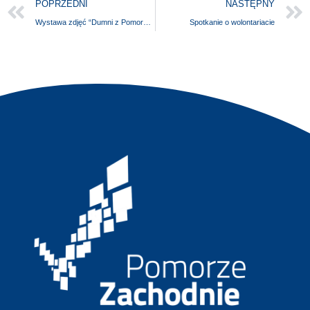
POPRZEDNI
NASTĘPNY
Wystawa zdjęć “Dumni z Pomorza Zachodniego”
Spotkanie o wolontariacie