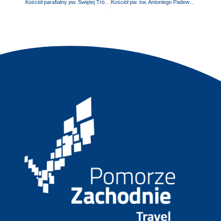
Kościół parafialny pw. Świętej Trójcy
Kościół pw. św. Antoniego Padewskiego