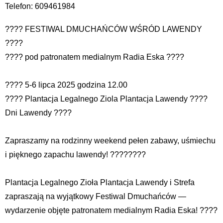
Telefon: 609461984
???? FESTIWAL DMUCHAŃCÓW WŚRÓD LAWENDY
????
???? pod patronatem medialnym Radia Eska ????
???? 5-6 lipca 2025 godzina 12.00
???? Plantacja Legalnego Ziola Plantacja Lawendy ????
Dni Lawendy ????
Zapraszamy na rodzinny weekend pełen zabawy, uśmiechu
i pięknego zapachu lawendy! ????????
Plantacja Legalnego Zioła Plantacja Lawendy i Strefa
zapraszają na wyjątkowy Festiwal Dmuchańców —
wydarzenie objęte patronatem medialnym Radia Eska! ????️