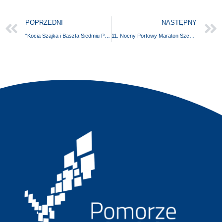
POPRZEDNI
NASTĘPNY
“Kocia Szajka i Baszta Siedmiu Płaszczy” – premiera książki Agaty Romaniuk
11. Nocny Portowy Maraton Szczeciński