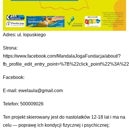
Adres: ul. łopuskiego
Strona:
https://www.facebook.com/MandalaJogaFundacja/about/?
fb_profile_edit_entry_point=%7B%22click_point%22%3A
Facebook:
E-mail: ewelaula@gmail.com
Telefon: 500009026
Ten projekt skierowany jest do nastolatków 12-18 lat i ma na
celu — poprawę ich kondycji fizycznej i psychicznej;