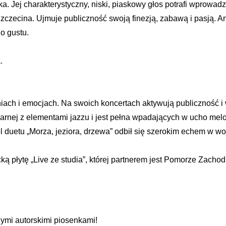
a. Jej charakterystyczny, niski, piaskowy głos potrafi wprowad
zczecina. Ujmuje publiczność swoją finezją, zabawą i pasją. Ar
o gustu.
.
ach i emocjach. Na swoich koncertach aktywują publiczność i 
arnej z elementami jazzu i jest pełna wpadających w ucho melo
l duetu „Morza, jeziora, drzewa” odbił się szerokim echem w w
ą płytę „Live ze studia”, której partnerem jest Pomorze Zachod
nymi autorskimi piosenkami!