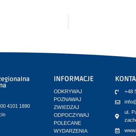
INFORMACJE
KONTA
egionalna
zna
ODKRYWAJ
+48 
POZNAWAJ
info@
000 4101 1890
ZWIEDZAJ
ul. 
cin
ODPOCZYWAJ
zach
POLECANE
www.
WYDARZENIA