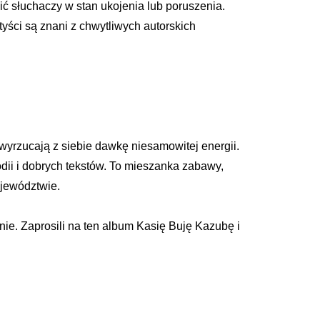
zić słuchaczy w stan ukojenia lub poruszenia.
tyści są znani z chwytliwych autorskich
wyrzucają z siebie dawkę niesamowitej energii.
dii i dobrych tekstów. To mieszanka zabawy,
ojewództwie.
nie. Zaprosili na ten album Kasię Buję Kazubę i