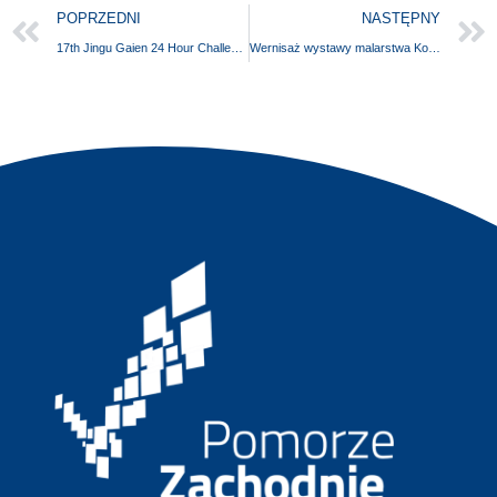
POPRZEDNI
NASTĘPNY
17th Jingu Gaien 24 Hour Challenge
Wernisaż wystawy malarstwa Koła Plastycznego działającego przy MDK Warszów