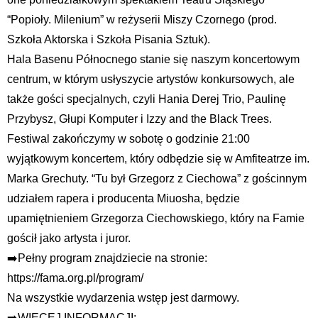
“Popioły. Milenium” w reżyserii Miszy Czornego (prod.
Szkoła Aktorska i Szkoła Pisania Sztuk).
Hala Basenu Północnego stanie się naszym koncertowym
centrum, w którym usłyszycie artystów konkursowych, ale
także gości specjalnych, czyli Hania Derej Trio, Paulinę
Przybysz, Głupi Komputer i Izzy and the Black Trees.
Festiwal zakończymy w sobotę o godzinie 21:00
wyjątkowym koncertem, który odbędzie się w Amfiteatrze im.
Marka Grechuty. “Tu był Grzegorz z Ciechowa” z gościnnym
udziałem rapera i producenta Miuosha, będzie
upamiętnieniem Grzegorza Ciechowskiego, który na Famie
gościł jako artysta i juror.
➡️Pełny program znajdziecie na stronie:
https://fama.org.pl/program/
Na wszystkie wydarzenia wstęp jest darmowy.
➡️WIĘCEJ INFORMACJI: