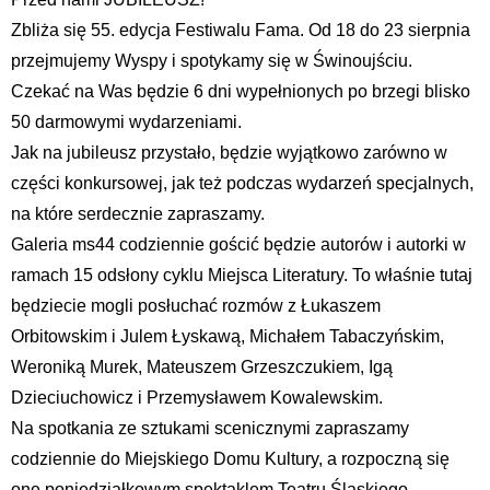
Zbliża się 55. edycja Festiwalu Fama. Od 18 do 23 sierpnia
przejmujemy Wyspy i spotykamy się w Świnoujściu.
Czekać na Was będzie 6 dni wypełnionych po brzegi blisko
50 darmowymi wydarzeniami.
Jak na jubileusz przystało, będzie wyjątkowo zarówno w
części konkursowej, jak też podczas wydarzeń specjalnych,
na które serdecznie zapraszamy.
Galeria ms44 codziennie gościć będzie autorów i autorki w
ramach 15 odsłony cyklu Miejsca Literatury. To właśnie tutaj
będziecie mogli posłuchać rozmów z Łukaszem
Orbitowskim i Julem Łyskawą, Michałem Tabaczyńskim,
Weroniką Murek, Mateuszem Grzeszczukiem, Igą
Dzieciuchowicz i Przemysławem Kowalewskim.
Na spotkania ze sztukami scenicznymi zapraszamy
codziennie do Miejskiego Domu Kultury, a rozpoczną się
one poniedziałkowym spektaklem Teatru Śląskiego