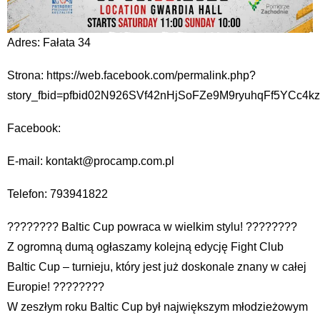
Adres: Fałata 34
Strona: https://web.facebook.com/permalink.php?
story_fbid=pfbid02N926SVf42nHjSoFZe9M9ryuhqFf5YCc
Facebook:
E-mail: kontakt@procamp.com.pl
Telefon: 793941822
???????? Baltic Cup powraca w wielkim stylu! ????????
Z ogromną dumą ogłaszamy kolejną edycję Fight Club
Baltic Cup – turnieju, który jest już doskonale znany w całej
Europie! ????????
W zeszłym roku Baltic Cup był największym młodzieżowym