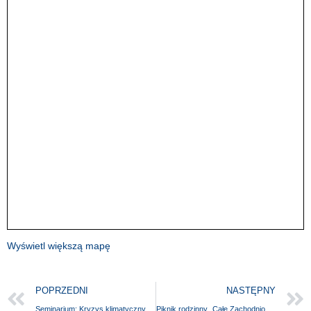
Wyświetl większą mapę
POPRZEDNI
NASTĘPNY
Seminarium: Kryzys klimatyczny i środowiskowy a prawa człowieka
Piknik rodzinny „Całe Zachodniopomorskie mówi o emocjach”