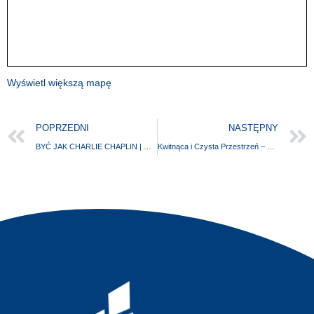
Wyświetl większą mapę
POPRZEDNI
NASTĘPNY
BYĆ JAK CHARLIE CHAPLIN | Contra plures II
Kwitnąca i Czysta Przestrzeń – Razem Upiększamy Naszą Wieś