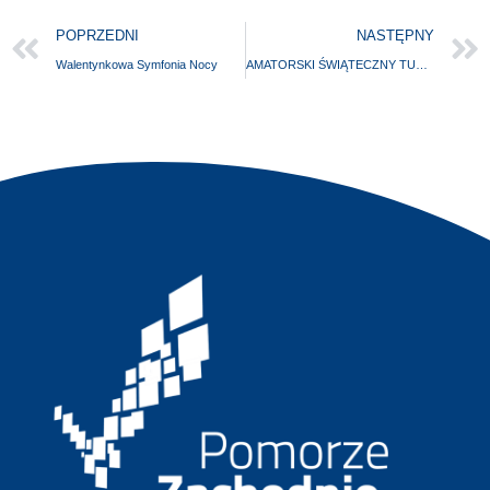
POPRZEDNI
NASTĘPNY
Walentynkowa Symfonia Nocy
AMATORSKI ŚWIĄTECZNY TURNIEJ SIATKÓWKI