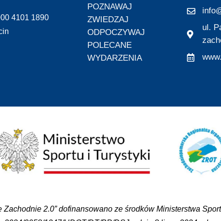
POZNAWAJ
info@
000 4101 1890
ZWIEDZAJ
ul. 
cin
ODPOCZYWAJ
zach
POLECANE
www.
WYDARZENIA
 Zachodnie 2.0” dofinansowano ze środków Ministerstwa Sportu