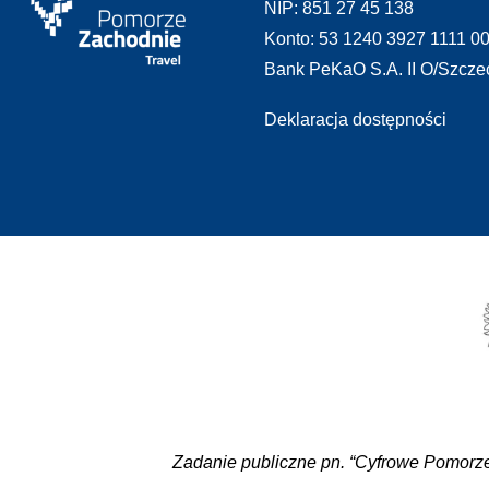
NIP: 851 27 45 138
Konto: 53 1240 3927 1111 0
Bank PeKaO S.A. II O/Szcze
Deklaracja dostępności
Zadanie publiczne pn. “Cyfrowe Pomorze