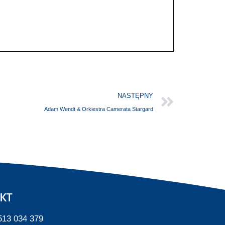
NASTĘPNY
Adam Wendt & Orkiestra Camerata Stargard
KT
513 034 379