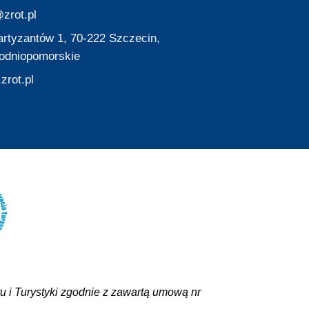
zrot.pl
Partyzantów 1, 70-222 Szczecin,
odniopomorskie
zrot.pl
 i Turystyki zgodnie z zawartą umową nr