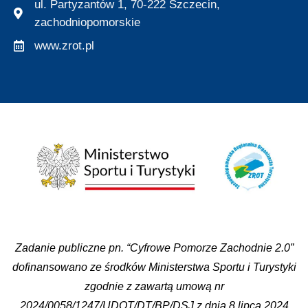
ul. Partyzantów 1, 70-222 Szczecin,
zachodniopomorskie
www.zrot.pl
Zadanie publiczne pn. “Cyfrowe Pomorze Zachodnie 2.0”
dofinansowano ze środków Ministerstwa Sportu i Turystyki
zgodnie z zawartą umową nr
2024/0058/1247/UDOT/DT/BP/DSJ z dnia 8 lipca 2024