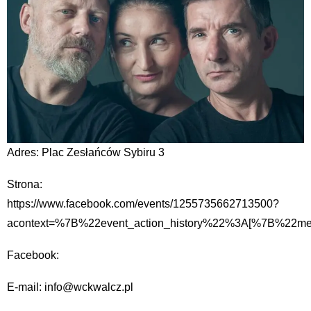
Adres: Plac Zesłańców Sybiru 3
Strona:
https://www.facebook.com/events/1255735662713500?
acontext=%7B%22event_action_history%22%3A[%7B%22
Facebook:
E-mail: info@wckwalcz.pl