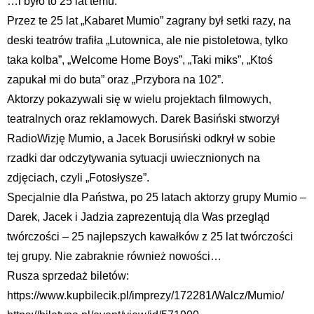
…i było to 25 lat temu.
Przez te 25 lat „Kabaret Mumio” zagrany był setki razy, na
deski teatrów trafiła „Lutownica, ale nie pistoletowa, tylko
taka kolba”, „Welcome Home Boys”, „Taki miks”, „Ktoś
zapukał mi do buta” oraz „Przybora na 102”.
Aktorzy pokazywali się w wielu projektach filmowych,
teatralnych oraz reklamowych. Darek Basiński stworzył
RadioWizję Mumio, a Jacek Borusiński odkrył w sobie
rzadki dar odczytywania sytuacji uwiecznionych na
zdjęciach, czyli „Fotosłysze”.
Specjalnie dla Państwa, po 25 latach aktorzy grupy Mumio –
Darek, Jacek i Jadzia zaprezentują dla Was przegląd
twórczości – 25 najlepszych kawałków z 25 lat twórczości
tej grupy. Nie zabraknie również nowości…
Rusza sprzedaż biletów:
https://www.kupbilecik.pl/imprezy/172281/Walcz/Mumio/