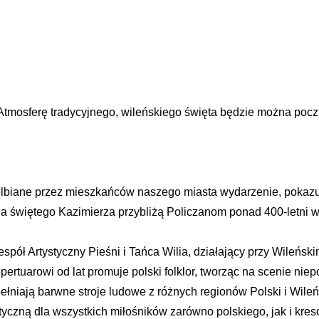
 Atmosferę tradycyjnego, wileńskiego święta będzie można pocz
lbiane przez mieszkańców naszego miasta wydarzenie, pokazując
ia świętego Kazimierza przybliżą Policzanom ponad 400-letni w
pół Artystyczny Pieśni i Tańca Wilia, działający przy Wileńsk
rtuarowi od lat promuje polski folklor, tworząc na scenie nie
opełniają barwne stroje ludowe z różnych regionów Polski i Wil
yczną dla wszystkich miłośników zarówno polskiego, jak i kres