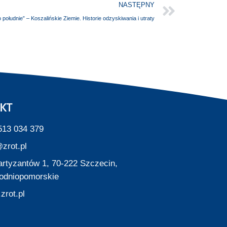
NASTĘPNY
południe” – Koszalińskie Ziemie. Historie odzyskiwania i utraty
KT
513 034 379
zrot.pl
Partyzantów 1, 70-222 Szczecin,
odniopomorskie
zrot.pl