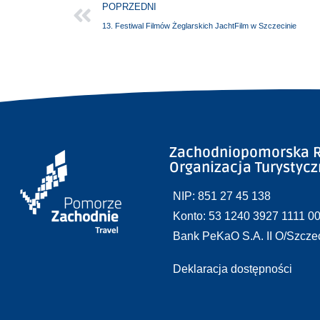
POPRZEDNI
13. Festiwal Filmów Żeglarskich JachtFilm w Szczecinie
Zachodniopomorska R
Organizacja Turystyc
NIP: 851 27 45 138
Konto: 53 1240 3927 1111 0
Bank PeKaO S.A. II O/Szcze
Deklaracja dostępności