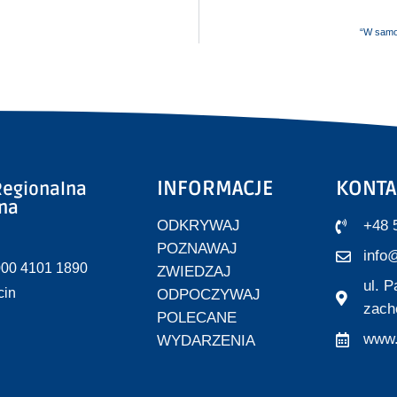
“W samo 
INFORMACJE
KONTA
egionalna
zna
ODKRYWAJ
+48 
POZNAWAJ
info@
000 4101 1890
ZWIEDZAJ
ul. 
cin
ODPOCZYWAJ
zach
POLECANE
www.
WYDARZENIA