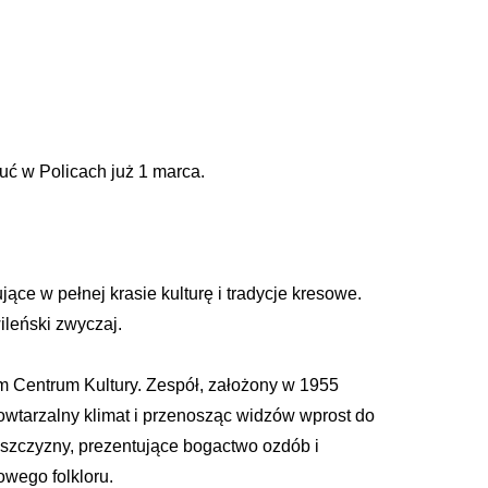
uć w Policach już 1 marca.
e w pełnej krasie kulturę i tradycje kresowe.
ileński zwyczaj.
im Centrum Kultury. Zespół, założony w 1955
powtarzalny klimat i przenosząc widzów wprost do
eńszczyzny, prezentujące bogactwo ozdób i
owego folkloru.