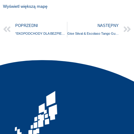
Wyświetl większą mapę
POPRZEDNI
NASTĘPNY
“EKOPODCHODY DLA BEZPIECZNEJ PRZYRODY”
Gise Stival & Escolaso Tango Guitar Trio w Świdwinie