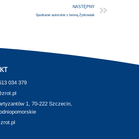
NASTĘPNY
Spotkanie autorskie z Iwoną Żytkowiak
KT
513 034 379
zrot.pl
Partyzantów 1, 70-222 Szczecin,
odniopomorskie
zrot.pl