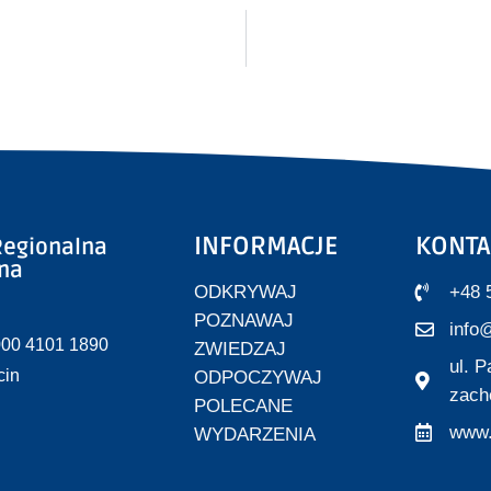
INFORMACJE
KONTA
egionalna
zna
ODKRYWAJ
+48 
POZNAWAJ
info@
000 4101 1890
ZWIEDZAJ
ul. 
cin
ODPOCZYWAJ
zach
POLECANE
www.
WYDARZENIA