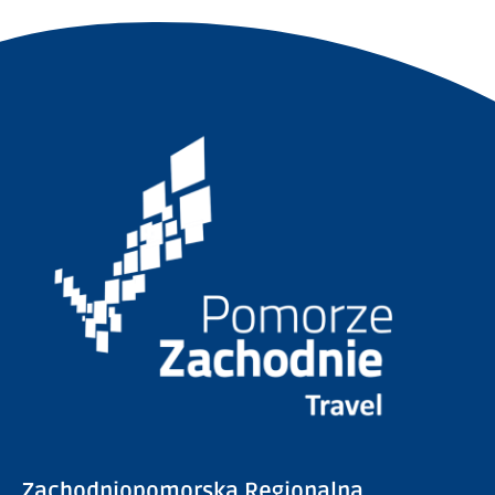
Zachodniopomorska Regionalna