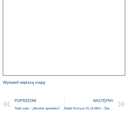
Wyświetl większą mapę
POPRZEDNI
NASTĘPNY
Teatr Łata – „Morskie opowieści” w Mielnie!
Radio Pyrzyce 91.10 MHz – Święta w dobrym tonie – Wielkanoc