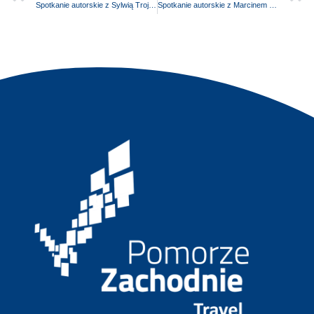
Spotkanie autorskie z Sylwią Trojanowską
Spotkanie autorskie z Marcinem Grzelakiem