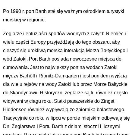
Po 1990 r. port Barth stał się ważnym ośrodkiem turystyki
morskiej w regionie.
Żeglarze i entuzjaści sportów wodnych z całych Niemiec i
wielu części Europy przyjeżdżają do tego obszaru, aby
cieszyć się urokliwą morską interakcją Morza Bałtyckiego i
wód Zatoki. Port Barth posiada nowoczesne miejsca do
cumowania. Jest to największy port na wodach Zatoki
między Barhöft i Ribnitz-Damgarten i jest punktem wyjścia
dla wielu rejsów na wody Zatoki lub przez Morze Bałtyckie
do Skandynawii. Historyczni żeglarze są tu również często
widywani w ciągu roku. Statki pasażerskie do Zingst i
Hiddensee również wypływają ze zbiornika balastowego.
Tradycyjnie co roku w lipcu w porcie miejskim odbywają się
Dni Żeglarstwa i Portu Barth z dniami stoczni i licznymi
regatami. Przez wiele lat z rzędu port Barth był nagradzany