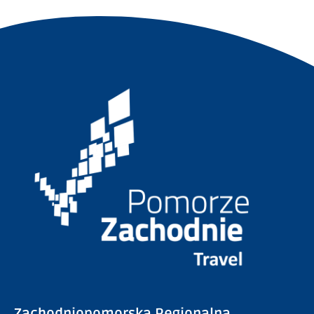
Zachodniopomorska Regionalna