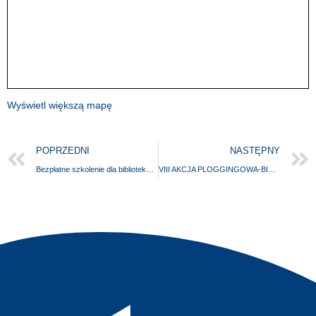
Wyświetl większą mapę
POPRZEDNI
NASTĘPNY
Bezpłatne szkolenie dla bibliotekarzy:
VIII AKCJA PLOGGINGOWA-BIEGAMY I PUSZCZĘ BUKOWĄ SPRZĄTAMY!