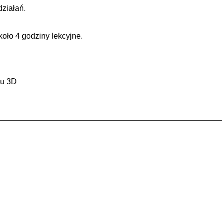
ziałań.
koło 4 godziny lekcyjne.
ku 3D