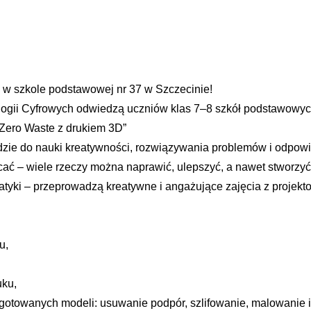
 w szkole podstawowej nr 37 w Szczecinie!
ogii Cyfrowych odwiedzą uczniów klas 7–8 szkół podstawowyc
 Zero Waste z drukiem 3D”
zędzie do nauki kreatywności, rozwiązywania problemów i odpo
cać – wiele rzeczy można naprawić, ulepszyć, a nawet stworzy
tyki – przeprowadzą kreatywne i angażujące zajęcia z projekt
u,
uku,
otowanych modeli: usuwanie podpór, szlifowanie, malowanie i