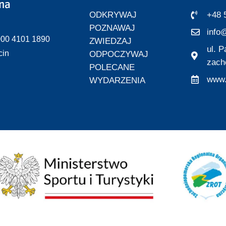
zna
ODKRYWAJ
+48 
POZNAWAJ
info@
000 4101 1890
ZWIEDZAJ
ul. 
cin
ODPOCZYWAJ
zach
POLECANE
www.
WYDARZENIA