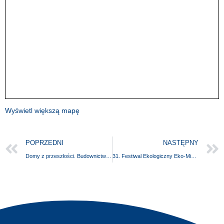
Wyświetl większą mapę
POPRZEDNI
NASTĘPNY
Domy z przeszłości. Budownictwo wiejskie Pomorza Zachodniego na starych fotografiach
31. Festiwal Ekologiczny Eko-Mix “Śladami Rysia” – Płoty!