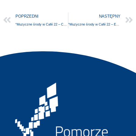
POPRZEDNI
NASTĘPNY
“Muzyczne środy w Café 22 – Compadres”
“Muzyczne środy w Café 22 – Eva Sand & Alex Marek”