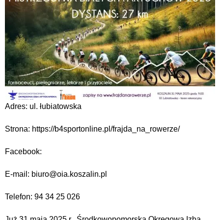
Adres: ul. łubiatowska
Strona: https://b4sportonline.pl/frajda_na_rowerze/
Facebook:
E-mail: biuro@oia.koszalin.pl
Telefon: 94 34 25 026
Już 31 maja 2025 r., Środkowopomorska Okręgowa Izbą