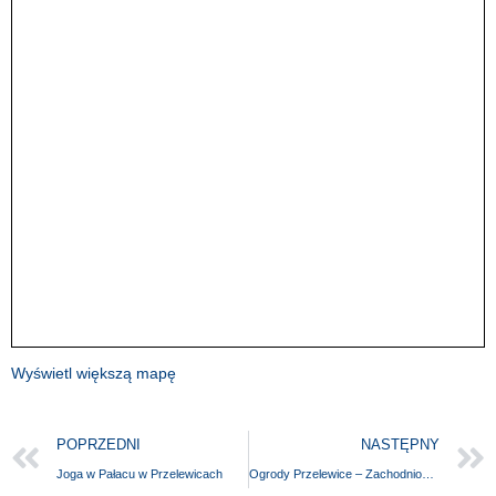
Wyświetl większą mapę
POPRZEDNI
NASTĘPNY
Joga w Pałacu w Przelewicach
Ogrody Przelewice – Zachodniopomorskie Centrum Kultury Obszarów Wiejskich i Edukacji Ekologicznej