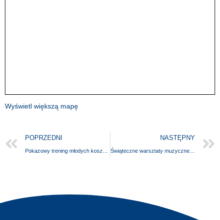
Wyświetl większą mapę
POPRZEDNI
NASTĘPNY
Pokazowy trening młodych koszykarzy Pogoni Basket Szczecin podczas ekstraklasowego meczu zespołu KING Szczecin , Mecze ligowe Fundacji Pogoń Basket Szczecin
Świąteczne warsztaty muzyczne „Na świąteczną nutę”.