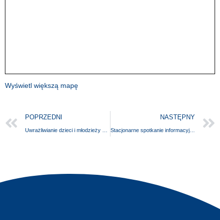
Wyświetl większą mapę
POPRZEDNI
NASTĘPNY
Uwrażliwianie dzieci i młodzieży na potrzeby osób z niepełnosprawnościami w SP nr 51 w Szczecinie
Stacjonarne spotkanie informacyjne „Fundusze europejskie na rozwój firmy”