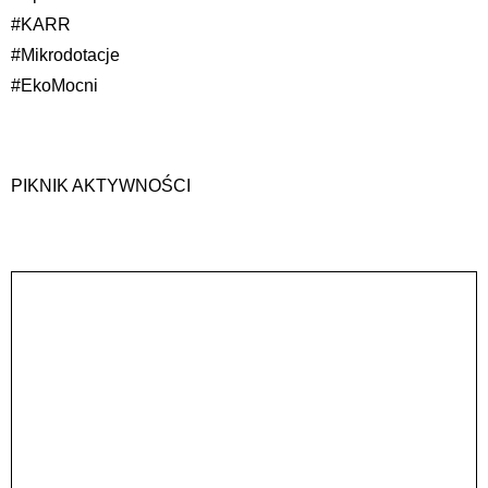
#KARR
#Mikrodotacje
#EkoMocni
PIKNIK AKTYWNOŚCI