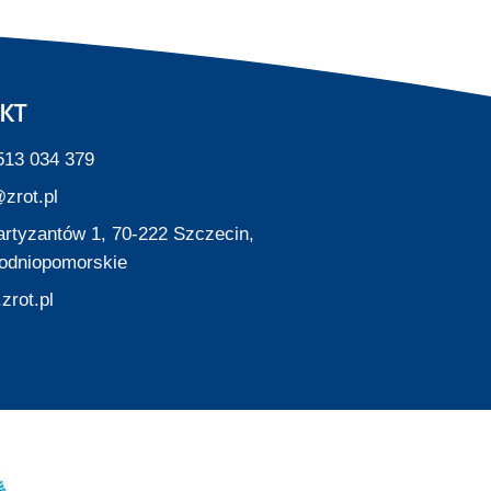
KT
513 034 379
zrot.pl
Partyzantów 1, 70-222 Szczecin,
odniopomorskie
zrot.pl