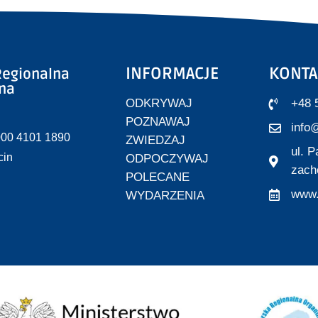
INFORMACJE
KONTA
egionalna
zna
ODKRYWAJ
+48 
POZNAWAJ
info@
000 4101 1890
ZWIEDZAJ
ul. 
cin
ODPOCZYWAJ
zach
POLECANE
www.
WYDARZENIA