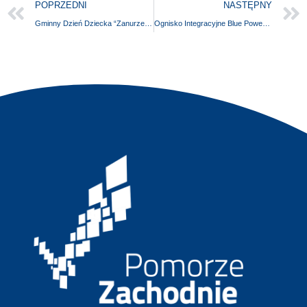
POPRZEDNI
NASTĘPNY
Gminny Dzień Dziecka “Zanurzeni w Zabawie” oraz Wodna Parada Radości
Ognisko Integracyjne Blue Power Flame