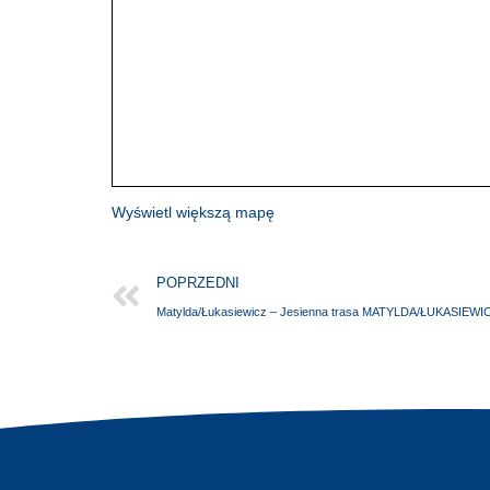
Wyświetl większą mapę
POPRZEDNI
Matylda/Łukasiewicz – Jesienna trasa MATYLDA/ŁUKASIEWI