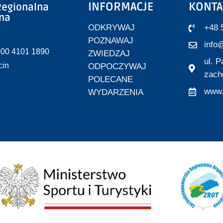
INFORMACJE
KONTA
egionalna
zna
ODKRYWAJ
+48 
POZNAWAJ
info@
000 4101 1890
ZWIEDZAJ
ul. 
cin
ODPOCZYWAJ
zach
POLECANE
www.
WYDARZENIA