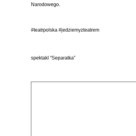
Narodowego.
#teatrpolska #jedziemyzteatrem
spektakl “Separatka”