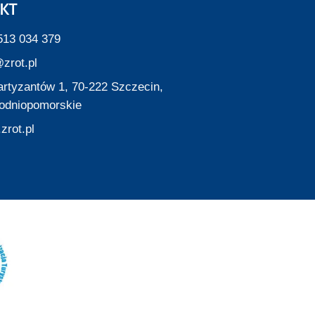
KT
513 034 379
zrot.pl
Partyzantów 1, 70-222 Szczecin,
odniopomorskie
zrot.pl