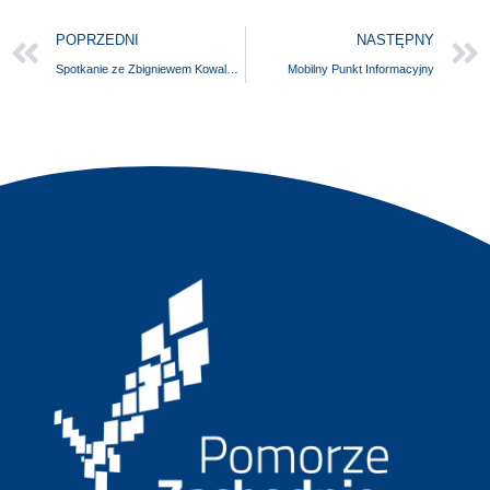
POPRZEDNI
NASTĘPNY
Spotkanie ze Zbigniewem Kowalewskim, autorem książki „Garnizon Szczecin-Podjuchy”
Mobilny Punkt Informacyjny