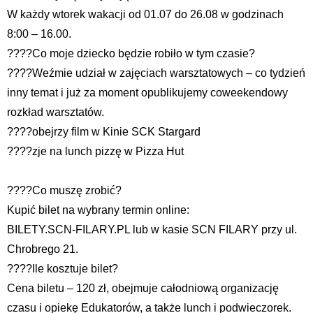
W każdy wtorek wakacji od 01.07 do 26.08 w godzinach
8:00 – 16.00.
????Co moje dziecko będzie robiło w tym czasie?
????Weźmie udział w zajęciach warsztatowych – co tydzień
inny temat i już za moment opublikujemy coweekendowy
rozkład warsztatów.
????obejrzy film w Kinie SCK Stargard
????zje na lunch pizzę w Pizza Hut
????Co muszę zrobić?
Kupić bilet na wybrany termin online:
BILETY.SCN-FILARY.PL lub w kasie SCN FILARY przy ul.
Chrobrego 21.
????Ile kosztuje bilet?
Cena biletu – 120 zł, obejmuje całodniową organizację
czasu i opiekę Edukatorów, a także lunch i podwieczorek.