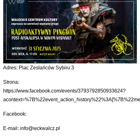
Adres: Plac Zesłańców Sybiru 3
Strona:
https://www.facebook.com/events/3793792850933624?
acontext=%7B%22event_action_history%22%3A[%7B%22
Facebook:
E-mail: info@wckwalcz.pl