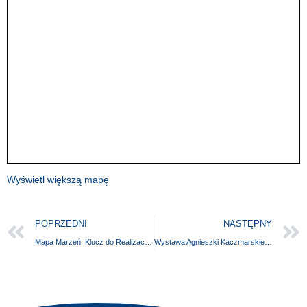
Wyświetl większą mapę
POPRZEDNI
NASTĘPNY
Mapa Marzeń: Klucz do Realizacji Twojej Kariery
Wystawa Agnieszki Kaczmarskiej “Pasja życia – kolorową nicią szyte”