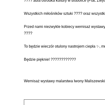
???? aula ośrodka kultury w Bobolice (Plac Zwy
Wszystkich miłośników sztuki ???? oraz wszystk
Przed nami niezwykle kobiecy wernisaż wystawy 
????
To będzie wieczór otulony nastrojem ciepła ✨, m
Będzie pięknie! ????????????
Wernisaż wystawy malarstwa Iwony Maliszewski