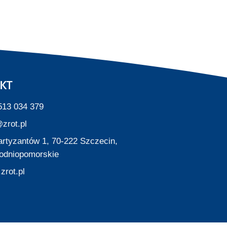
KT
513 034 379
zrot.pl
Partyzantów 1, 70-222 Szczecin,
odniopomorskie
zrot.pl