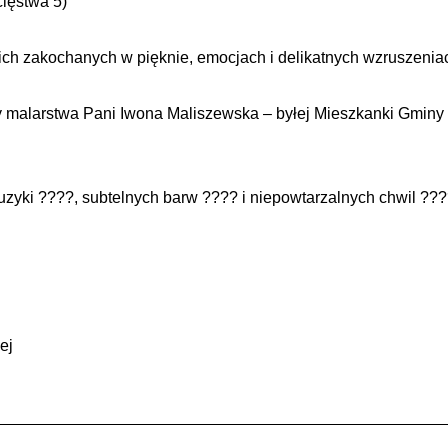
cięstwa 5)
ich zakochanych w pięknie, emocjach i delikatnych wzruszenia
malarstwa Pani Iwona Maliszewska – byłej Mieszkanki Gminy Bo
uzyki ????, subtelnych barw ???? i niepowtarzalnych chwil ??
ej