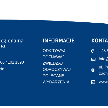
INFORMACJE
KONTA
egionalna
zna
ODKRYWAJ
+48 
POZNAWAJ
info@
000 4101 1890
ZWIEDZAJ
ul. 
cin
ODPOCZYWAJ
zach
POLECANE
www.
WYDARZENIA