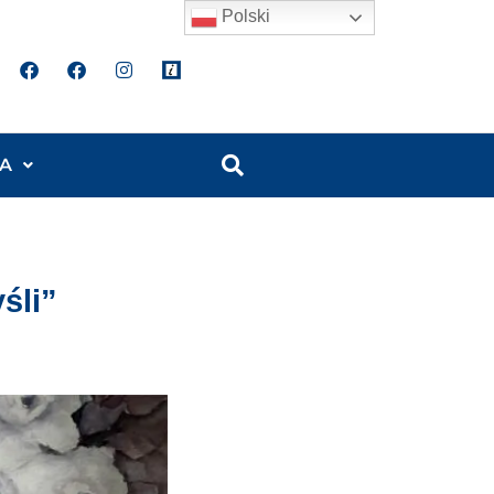
Polski
A
śli”