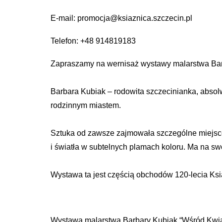
E-mail: promocja@ksiaznica.szczecin.pl
Telefon: +48 914819183
Zapraszamy na wernisaż wystawy malarstwa Barb
Barbara Kubiak – rodowita szczecinianka, absol
rodzinnym miastem.
Sztuka od zawsze zajmowała szczególne miejsce w
i światła w subtelnych plamach koloru. Ma na sw
Wystawa ta jest częścią obchodów 120-lecia Ksi
Wystawa malarstwa Barbary Kubiak “Wśród Kwiat