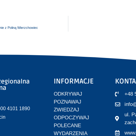
nie z Poliną Wierzchowiec
INFORMACJE
KONTA
egionalna
zna
ODKRYWAJ
+48 
POZNAWAJ
info@
000 4101 1890
ZWIEDZAJ
ul. 
cin
ODPOCZYWAJ
zach
POLECANE
www.
WYDARZENIA