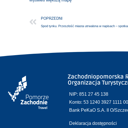
POPRZEDNI
Spod tynku. Przeszłość miasta utrwalona w napisach – spotka
Zachodniopomorska R
Organizacja Turystyc
NIP: 851 27 45 138
Konto: 53 1240 3927 1111 0
Bank PeKaO S.A. II O/Szcze
Deklaracja dostępności