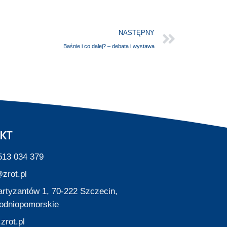
NASTĘPNY
Baśnie i co dalej? – debata i wystawa
KT
513 034 379
zrot.pl
Partyzantów 1, 70-222 Szczecin,
odniopomorskie
zrot.pl