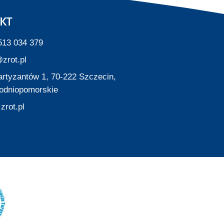
KT
513 034 379
zrot.pl
Partyzantów 1, 70-222 Szczecin,
odniopomorskie
zrot.pl