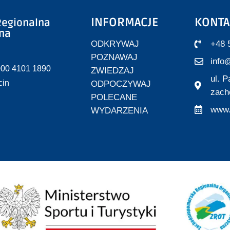
INFORMACJE
KONTA
egionalna
zna
ODKRYWAJ
+48 
POZNAWAJ
info@
000 4101 1890
ZWIEDZAJ
ul. 
cin
ODPOCZYWAJ
zach
POLECANE
www.
WYDARZENIA