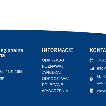
INFORMACJE
KONTA
egionalna
zna
ODKRYWAJ
+48 
POZNAWAJ
info@
000 4101 1890
ZWIEDZAJ
ul. 
cin
ODPOCZYWAJ
zach
POLECANE
www.
WYDARZENIA