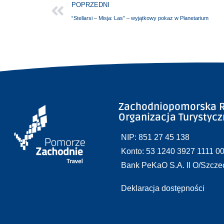
POPRZEDNI
“Stellarsi – Misja: Las” – wyjątkowy pokaz w Planetarium
Zachodniopomorska R
Organizacja Turystyc
NIP: 851 27 45 138
Konto: 53 1240 3927 1111 0
Bank PeKaO S.A. II O/Szcze
Deklaracja dostępności