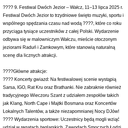
???? 9. Festiwal Dwóch Jezior – Wałcz, 11–13 lipca 2025 r.
Festiwal Dwóch Jezior to trzydniowe święto muzyki, sportu i
wspólnego spędzania czasu nad wodą ????, które co roku
przyciąga tysiące uczestników z całej Polski. Wydarzenie
odbywa się w malowniczym Wałczu, mieście otoczonym
jeziorami Raduń i Zamkowym, które stanowią naturalną
scenę dla licznych atrakcji.
????Główne atrakcje:
???? Koncerty gwiazd: Na festiwalowej scenie wystąpią
Sarsa, IGO, Rat Kru oraz Brathanki. Nie zabraknie również
tradycyjnego Wieczoru Szant z udziałem zespołów takich
jak Klang, North Cape i Majtki Bosmana oraz Koncertów
Lokalnych Talentów, a także niezapomnianej Nocy DJów!
???? Wydarzenia sportowe: Uczestnicy będą mogli wziąć
udział w regatach żeglarskich, Zawodach Smoczych Łodzi,