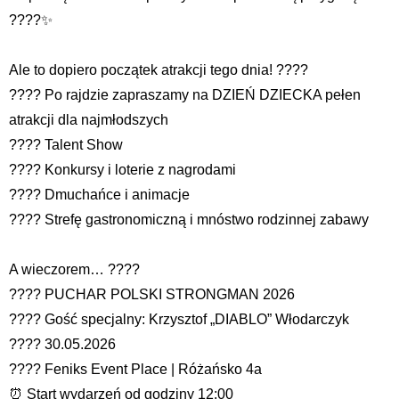
????✨
Ale to dopiero początek atrakcji tego dnia! ????
???? Po rajdzie zapraszamy na DZIEŃ DZIECKA pełen
atrakcji dla najmłodszych
???? Talent Show
???? Konkursy i loterie z nagrodami
???? Dmuchańce i animacje
???? Strefę gastronomiczną i mnóstwo rodzinnej zabawy
A wieczorem… ????
???? PUCHAR POLSKI STRONGMAN 2026
???? Gość specjalny: Krzysztof „DIABLO” Włodarczyk
???? 30.05.2026
???? Feniks Event Place | Różańsko 4a
⏰ Start wydarzeń od godziny 12:00