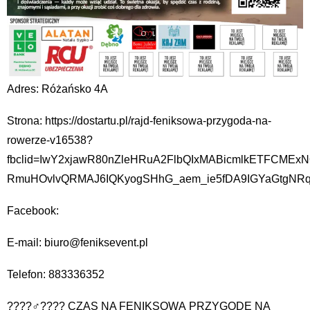
Adres: Różańsko 4A
Strona: https://dostartu.pl/rajd-feniksowa-przygoda-na-
rowerze-v16538?
fbclid=IwY2xjawR80nZleHRuA2FlbQIxMABicmlkETFCME
RmuHOvlvQRMAJ6IQKyogSHhG_aem_ie5fDA9IGYaGtgNRq
Facebook:
E-mail: biuro@feniksevent.pl
Telefon: 883336352
????‍♂️???? CZAS NA FENIKSOWĄ PRZYGODĘ NA