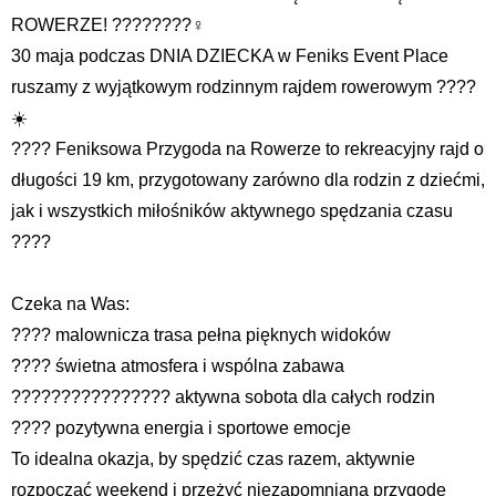
ROWERZE! ????????‍♀️
30 maja podczas DNIA DZIECKA w Feniks Event Place
ruszamy z wyjątkowym rodzinnym rajdem rowerowym ????
☀️
???? Feniksowa Przygoda na Rowerze to rekreacyjny rajd o
długości 19 km, przygotowany zarówno dla rodzin z dziećmi,
jak i wszystkich miłośników aktywnego spędzania czasu
????
Czeka na Was:
???? malownicza trasa pełna pięknych widoków
???? świetna atmosfera i wspólna zabawa
????‍????‍????‍???? aktywna sobota dla całych rodzin
???? pozytywna energia i sportowe emocje
To idealna okazja, by spędzić czas razem, aktywnie
rozpocząć weekend i przeżyć niezapomnianą przygodę