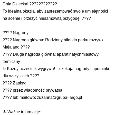
Dnia Dziecka! ????????????
To idealna okazja, aby zaprezentować swoje umiejętności
na scenie i przeżyć niesamowitą przygodę! ????
???? Nagrody:
???? Nagroda główna: Rodzinny bilet do parku rozrywki
Majaland ????
???? Druga nagroda główna: aparat natychmiastowy
termiczny
✨ Każdy uczestnik wygrywa! – czekają nagrody i upominki
dla wszystkich ????
???? Zapisy:
???? przez wiadomość prywatną
???? lub mailowo: zuzanna@grupa-largo.pl
⚠️ Ważne informacje: