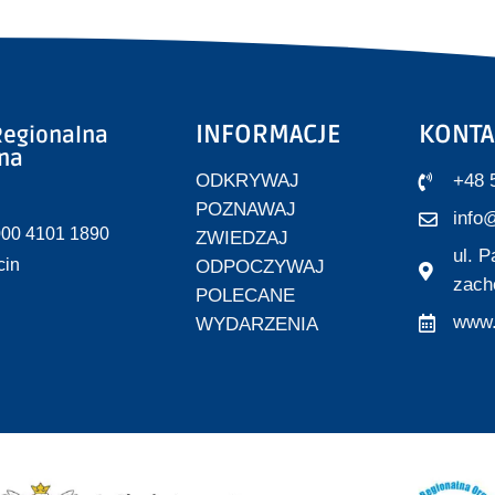
INFORMACJE
KONTA
egionalna
zna
ODKRYWAJ
+48 
POZNAWAJ
info@
000 4101 1890
ZWIEDZAJ
ul. 
cin
ODPOCZYWAJ
zach
POLECANE
www.
WYDARZENIA