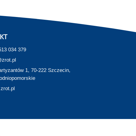
KT
513 034 379
zrot.pl
Partyzantów 1, 70-222 Szczecin,
odniopomorskie
zrot.pl