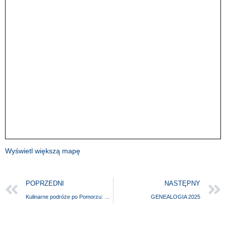
Wyświetl większą mapę
POPRZEDNI
NASTĘPNY
Kulinarne podróże po Pomorzu: o przetworach z owoców i warzyw
GENEALOGIA 2025