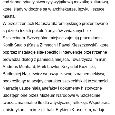
codzienne rytuały stworzyły wyjątkową mozaikę kulturową,
której ślady widoczne są w architekturze, języku i sztuce
miasta.
W przestrzeniach Ratusza Staromiejskiego prezentowane
są dzieła trzech pokoleń artystów związanych ze
Szczecinem. Szczególne miejsce zajmują prace duetu
Konik Studio (Kasia Zimnoch i Paweł Kleszczewski), które
poprzez instalacje site-specific i interwencje przestrzenne
prowadzą dialog z pamięcią miejsca. Towarzyszą im m.in.
Andreas Menhard, Mark Lawlor, Krzysztof Kuźnicki,
Bartłomiej Hajkiewicz wnosząc zewnętrzną perspektywę i
podkreślając relacyjny charakter szczecińskiej tożsamości.
Narrację uzupełniają artefakty i dokumenty historyczne
udostępnione przez Muzeum Narodowe w Szczecinie,
tworząc materialne tło dla artystycznej refleksji. Współpraca
z historykami, m.in. z dr. hab. Erykiem Krasuckim, nadaje